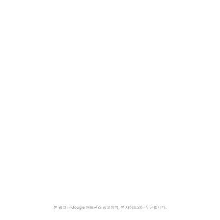
본 광고는 Google 애드센스 광고이며, 본 사이트와는 무관합니다.