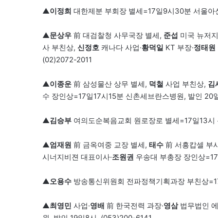
▲
이정희
대한제분 부회장 별세=17일9시30분 서울아산병원,
▲
문상우
前 대검찰청 사무국장 별세,
준섭
미국 뉴저지 K
사 부친상,
신정호
캐나다 사업·
황덕일
KT 부장·
정태원
(02)2072-2011
▲
이종운
前 삼성물산 상무 별세,
덕철
사업 부친상,
김
수 장인상=17일17시15분 신촌세브란스병원, 발인 20일6시,
▲
김승부
여의도순복음교회 원로장로 별세=17일13시 신촌세
▲
엄재원
前 금옥여중 교장 별세,
태수
前 서흥캅셀 부사
시너지비젼 대표이사·
조원권
우송대 부총장 장인상=17일1
▲
오용수
방송통신위원회 전파정책기획과장 부친상=17일13시
▲
최영민
사업·
영배
前 한국전력 과장·
영삼
법무법인 에
원, 발인 19일8시, (053)200-6141