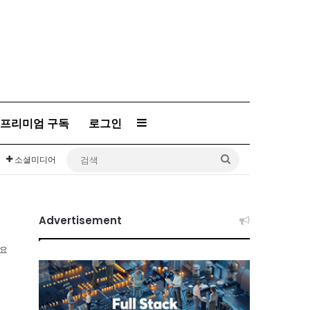
프리미엄 구독
로그인
Sidebar
검
소셜미디어
색
Advertisement
소요