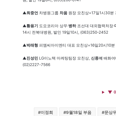
▲
최중언
차병원그룹
차움
원장 모친상=17일1시30분 강
▲
황용기
도요코리아 상무·
병하
조선대 대외협력처장·
14시 전북대병원, 발인 19일10시, (063)250-2452
▲
박래형
피엠씨아이엔티 대표 모친상=16일20시10분 신촌
▲
진성민
LG이노텍 마케팅팀장 모친상,
신종석
배화여대
(02)2227-7566
▼ 
이정희
9월18일 부음
문상