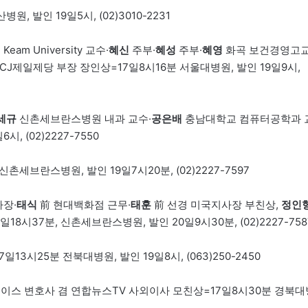
 발인 19일5시, (02)3010-2231
eam University 교수·
혜신
주부·
혜성
주부·
혜영
화곡 보건경영고
CJ제일제당 부장 장인상=17일8시16분 서울대병원, 발인 19일9시,
세규
신촌세브란스병원 내과 교수·
공은배
충남대학교 컴퓨터공학과 
 (02)2227-7550
브란스병원, 발인 19일7시20분, (02)2227-7597
장·
태식
前 현대백화점 근무·
태훈
前 선경 미국지사장 부친상,
정인
8시37분, 신촌세브란스병원, 발인 20일9시30분, (02)2227-758
25분 전북대병원, 발인 19일8시, (063)250-2450
이스 변호사 겸 연합뉴스TV 사외이사 모친상=17일8시30분 경북대