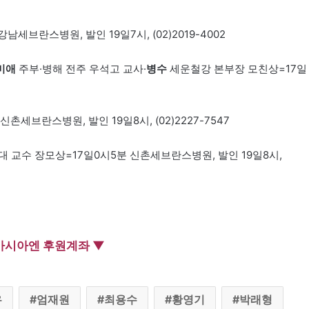
남세브란스병원, 발인 19일7시, (02)2019-4002
미애
주부·병해 전주 우석고 교사·
병수
세운철강 본부장 모친상=17일
세브란스병원, 발인 19일8시, (02)2227-7547
 교수 장모상=17일0시5분 신촌세브란스병원, 발인 19일8시,
아시아엔 후원계좌 ▼
우
엄재원
최용수
황영기
박래형