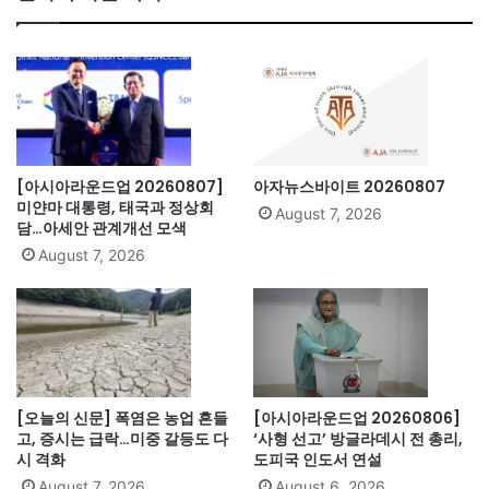
ok
[아시아라운드업 20260807]
아자뉴스바이트 20260807
미얀마 대통령, 태국과 정상회
August 7, 2026
담…아세안 관계개선 모색
August 7, 2026
[오늘의 신문] 폭염은 농업 흔들
[아시아라운드업 20260806]
고, 증시는 급락…미중 갈등도 다
‘사형 선고’ 방글라데시 전 총리,
시 격화
도피국 인도서 연설
August 7, 2026
August 6, 2026