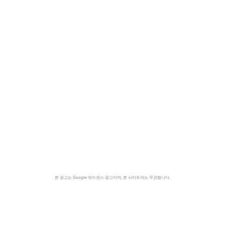
본 광고는 Google 애드센스 광고이며, 본 사이트와는 무관합니다.