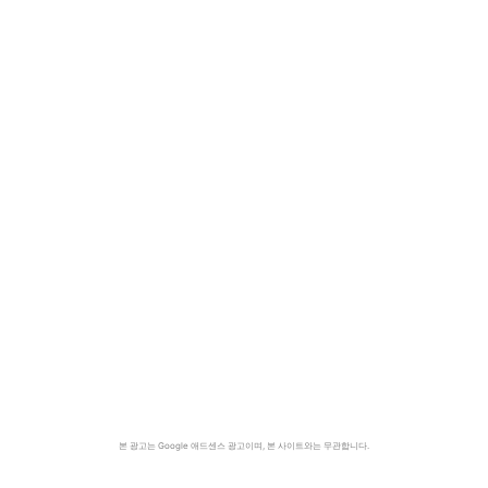
본 광고는 Google 애드센스 광고이며, 본 사이트와는 무관합니다.