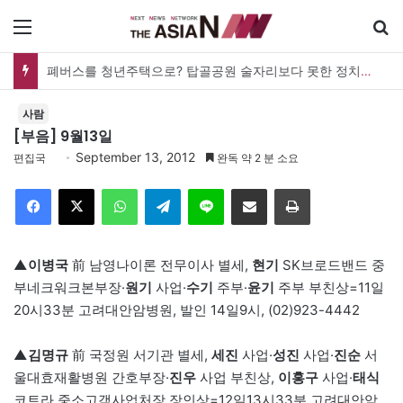
메뉴
폐버스를 청년주택으로? 탑골공원 술자리보다 못한 정치의 상상력
사람
[부음] 9월13일
September 13, 2012
편집국
완독 약 2 분 소요
Facebook
X
WhatsApp
Telegram
Line
이메일
인쇄
▲
이병국
前 남영나이론 전무이사 별세,
현기
SK브로드밴드 중
부네크워크본부장·
원기
사업·
수기
주부·
윤기
주부 부친상=11일
20시33분 고려대안암병원, 발인 14일9시, (02)923-4442
▲
김명규
前 국정원 서기관 별세,
세진
사업·
성진
사업·
진순
서
울대효재활병원 간호부장·
진우
사업 부친상,
이홍구
사업·
태식
코트라 중소고객사업처장 장인상=12일13시33분 고려대안암