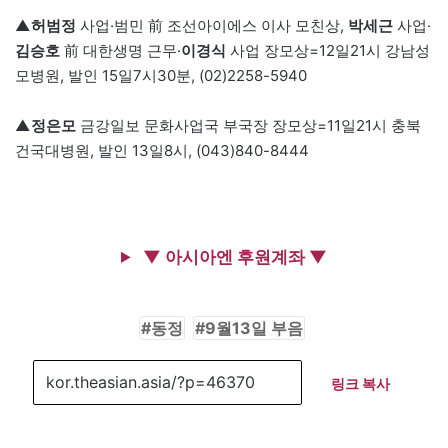
▲
허범정
사업·범민 前 조선아이에스 이사 모친상,
박세근
사업·
김승호
前 대한생명 근무·
이경식
사업 장모상=12일21시 강남성
모병원, 발인 15일7시30분, (02)2258-5940
▲
정은모
금강일보 문화사업국 부국장 장모상=11일21시 충북
건국대병원, 발인 13일8시, (043)840-8444
▼ 아시아엔 후원계좌 ▼
동정
9월13일 부음
링크 복사