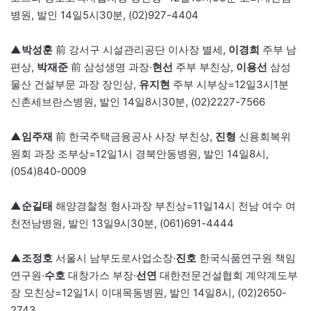
병원, 발인 14일5시30분, (02)927-4404
▲
박성훈
前 강서구 시설관리공단 이사장 별세,
이경희
주부 남
편상,
박재준
前 삼성생명 과장·
현선
주부 부친상,
이용선
삼성
물산 건설부문 과장 장인상,
유지현
주부 시부상=12일3시1분
신촌세브란스병원, 발인 14일8시30분, (02)2227-7566
▲
임주재
前 한국주택금융공사 사장 부친상,
진형
신용회복위
원회 과장 조부상=12일1시 경북안동병원, 발인 14일8시,
(054)840-0009
▲
순길태
해양경찰청 형사과장 부친상=11일14시 전남 여수 여
천전남병원, 발인 13일9시30분, (061)691-4444
▲
조정호
서울시 남부도로사업소장·
진호
한국식품연구원 책임
연구원·
수호
대창가스 부장·
선연
대한전문건설협회 계약계도부
장 모친상=12일1시 이대목동병원, 발인 14일8시, (02)2650-
2743