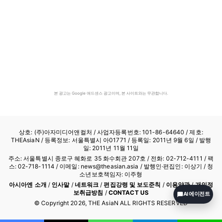
본 광고는 Google 애드센스 광고이며, 본 사이트와는 무관합니다.
상호: (주)아자미디어앤컬처 /
사업자등록번호: 101-86-64640
/ 제호:
THEAsiaN / 등록정보: 서울특별시 아01771 / 등록일: 2011년 9월 6일 / 발행
일: 2011년 11월 11일
주소: 서울특별시 종로구 혜화로 35 화수회관 207호 / 전화: 02-712-4111 /
팩
스: 02-718-1114
/ 이메일: news@theasian.asia / 발행인·편집인: 이상기 / 청
소년보호책임자: 이주형
아시아엔 소개
/
인사말
/
네트워크
/
편집강령 및 보도준칙
/
이용약관
/
개인정
보취급방침
/
CONTACT US
AI 에이전트
© Copyright
2026
, THE AsiaN ALL RIGHTS RESERVED