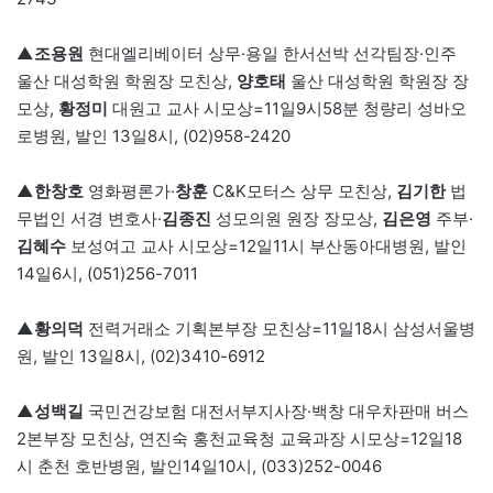
▲
조용원
현대엘리베이터 상무·용일 한서선박 선각팀장·인주
울산 대성학원 학원장 모친상,
양호태
울산 대성학원 학원장 장
모상,
황정미
대원고 교사 시모상=11일9시58분 청량리 성바오
로병원, 발인 13일8시, (02)958-2420
▲
한창호
영화평론가·
창훈
C&K모터스 상무 모친상,
김기한
법
무법인 서경 변호사·
김종진
성모의원 원장 장모상,
김은영
주부·
김혜수
보성여고 교사 시모상=12일11시 부산동아대병원, 발인
14일6시, (051)256-7011
▲
황의덕
전력거래소 기획본부장 모친상=11일18시 삼성서울병
원, 발인 13일8시, (02)3410-6912
▲
성백길
국민건강보험 대전서부지사장·백창 대우차판매 버스
2본부장 모친상, 연진숙 홍천교육청 교육과장 시모상=12일18
시 춘천 호반병원, 발인14일10시, (033)252-0046