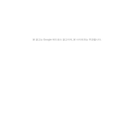
본 광고는 Google 애드센스 광고이며, 본 사이트와는 무관합니다.