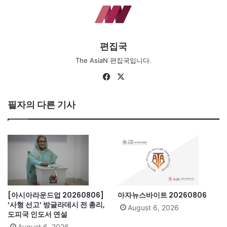
편집국
The AsiaN 편집국입니다.
Fa
X
ce
bo
필자의 다른 기사
ok
[아시아라운드업 20260806]
아자뉴스바이트 20260806
‘사형 선고’ 방글라데시 전 총리,
August 6, 2026
도피국 인도서 연설
August 6, 2026