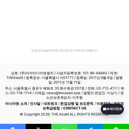
본 광고는 Google 애드센스 광고이며, 본 사이트와는 무관합니다.
상호: (주)아자미디어앤컬처 /
사업자등록번호: 101-86-64640
/ 제호:
THEAsiaN / 등록정보: 서울특별시 아01771 / 등록일: 2011년 9월 6일 / 발행
일: 2011년 11월 11일
주소: 서울특별시 종로구 혜화로 35 화수회관 207호 / 전화: 02-712-4111 /
팩
스: 02-718-1114
/ 이메일: news@theasian.asia / 발행인·편집인: 이상기 / 청
소년보호책임자: 이주형
아시아엔 소개
/
인사말
/
네트워크
/
편집강령 및 보도준칙
/
이용약관
/
개인정
보취급방침
/
CONTACT US
AI 에이전트
© Copyright
2026
, THE AsiaN ALL RIGHTS RESERVED