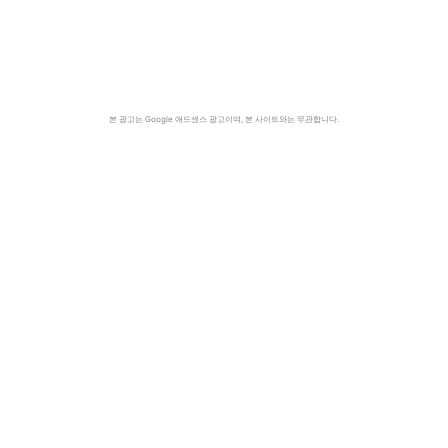
본 광고는 Google 애드센스 광고이며, 본 사이트와는 무관합니다.