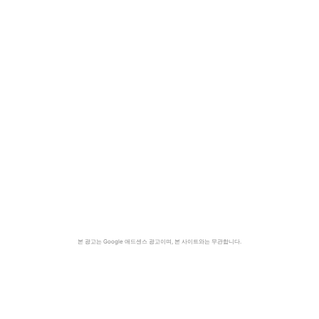
본 광고는 Google 애드센스 광고이며, 본 사이트와는 무관합니다.