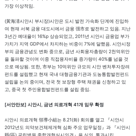
가장 이상적임.
(黃海淸시안시 부시장)시안은 도시 발전 가속화 단계에 진입하
여 현재 서북 금융 대도시에서 금융 强市로 발전하고 있음. 지난
3년간 예대율이 16%p 상승되었고, 2011년 시안시 금융업 부가
가치가 지역 GDP에서 차지하는 비중이 7%에 달했음. 시안시정
부의 금융관념도 변화 중으로, 금년 사회융자총량이 2천억위안
을 돌파할 것이며 이중 직접융자비율 증가량이 40%를 넘을 것
으로 예상됨. 또한, 市부는 10억위안 규모의 시안 벤처투자장려
펀드를 설립했고 현재 국내 대형금융기관과 도농통합발전펀드
설립을 논의 중이며, 전국 첫 보장형 주택 채권을 신청하고 있
고, 중국 첫 주민융합발전펀드를 설립 중임.
[서안만보] 시안시, 금년 의료개혁 41개 임무 확정
시안시 의료개혁 領導小組는 8.21(화) 회의를 열고 『시안시
2012년도 의약보건체제개혁 심화 주요 업무일정』과 『시안시
縣(區) 공립병원 종합개혁실시의견』을 심의, 통과시킴.