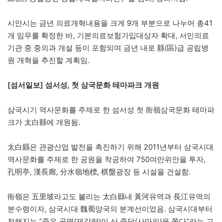
시안시는 금년 의료개혁내용을 크게 9개 부분으로 나누어 총41
개 임무를 확정한 바, 기본의료보험가입대상자 확대, 서민의료
기관 중 중의과 개설 등이 포함되며 금년 내로 縣(區)급 공립병
원 개혁을 추진할 계획임.
[섬서일보] 섬서성, 첫 삼국문화 테마파크 개원
삼국시기 역사문화를 주제로 한 섬서성 첫 衙嶺삼국문화 테마파
크가 太白縣에 개원됨.
太白縣은 관광산업 발전을 촉진하기 위해 2011년부터 삼국시대
역사문화를 주제로 한 공원을 착공하여 750여만위안을 투자,
孔明亭, 漢長廊, 分水嶺地標, 棋盤광장 등 시설을 건설함.
衙嶺은 五里坡라고도 불리는 太白縣내 黃河유역과 長江유역의
분수령이자, 삼국시대 魏蜀양국의 분계선이었음. 삼국시대부터
전해지는 “죽은 공명(제갈량)이 산 중달(사마의)을 쫓다”라는 고