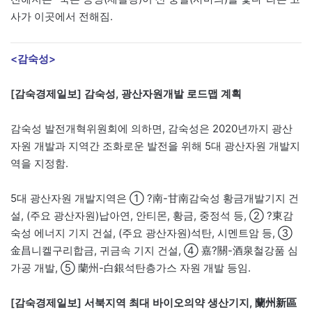
사가 이곳에서 전해짐.
<감숙성>
[감숙경제일보] 감숙성, 광산자원개발 로드맵 계획
감숙성 발전개혁위원회에 의하면, 감숙성은 2020년까지 광산
자원 개발과 지역간 조화로운 발전을 위해 5대 광산자원 개발지
역을 지정함.
5대 광산자원 개발지역은 ① ?南-甘南감숙성 황금개발기지 건
설, (주요 광산자원)납아연, 안티몬, 황금, 중정석 등, ② ?東감
숙성 에너지 기지 건설, (주요 광산자원)석탄, 시멘트암 등, ③
金昌니켈구리합금, 귀금속 기지 건설, ④ 嘉?關-酒泉철강품 심
가공 개발, ⑤ 蘭州-白銀석탄층가스 자원 개발 등임.
[감숙경제일보] 서북지역 최대 바이오의약 생산기지, 蘭州新區