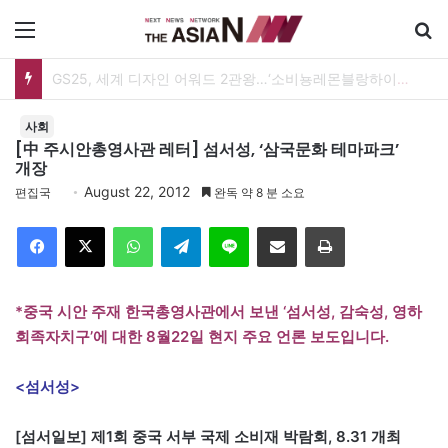
메뉴
GS25, 세계 디자인 어워드 2관왕…‘소비뇽레몬블랑하이볼’ 디자인 경쟁력 인정
사회
[中 주시안총영사관 레터] 섬서성, ‘삼국문화 테마파크’
개장
August 22, 2012
편집국
완독 약 8 분 소요
Facebook
X
WhatsApp
Telegram
Line
이메일
인쇄
*중국 시안 주재 한국총영사관에서 보낸 ‘섬서성, 감숙성, 영하
회족자치구’에 대한 8월22일 현지 주요 언론 보도입니다.
<섬서성>
[섬서일보] 제1회 중국 서부 국제 소비재 박람회, 8.31 개최