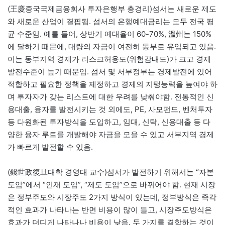
(王慶중국국제금융회사 투자은행부 총경리)섬서는 새로운 제도
와 새로운 산업이 결핍됨. 섬서의 은행예대금리는 모두 전국 평
균 수준임. 예를 들어, 상반기 예대율이 60-70%, 溫州는 150%
에 달하기 때문에, 대량의 자금이 여전히 동부로 유입되고 있음.
이는 동부지역 경제가 리스크허용도(위험감내도)가 크고 경제
발전수준이 높기 때문임. 섬서 및 서부정부는 경제발전에 있어
적합하고 필요한 정책을 제정하고 경제의 지탱능력을 높여야 하
며 투자자가 갖는 리스트에 대한 우려를 낮춰야함. 전통적인 신
용대출, 융자를 발전시키는 것 외에도, PE, 사모펀드, 벤처투자
등 다원화된 투자방식을 도입하고, 임대, 신탁, 신용대출 등 다
양한 융자 루트를 개발해야 자금을 모을 수 있고 서부지역 경제
가 빠르게 발전할 수 있음.
(錢世政復旦대학 경영대 교수)섬서가 발전하기 위해서는 “자본
도입”에서 “인재 도입”, “제도 도입”으로 바뀌어야 함. 현재 시장
은 정부주도와 시장주도 2가지 방식이 있는데, 정부방식은 즉각
적인 효과가 나타나는 반면 비용이 많이 들고, 시장주도방식은
효과가 더디게 나타나나 비용이 낮음. 두 가지를 결합하는 것이