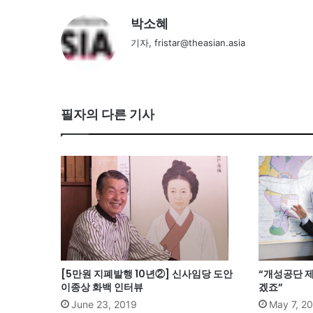
박소혜
기자, fristar@theasian.asia
필자의 다른 기사
[5만원 지폐발행 10년②] 신사임당 도안
“개성공단 제
이종상 화백 인터뷰
겠죠”
June 23, 2019
May 7, 2