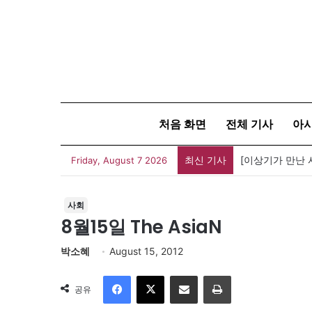
처음 화면
전체 기사
아
최신 기사
[신간] 대통령의
Friday, August 7 2026
사회
8월15일 The AsiaN
박소혜
August 15, 2012
Facebook
X
이메일
인쇄
공유