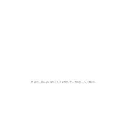
본 광고는 Google 애드센스 광고이며, 본 사이트와는 무관합니다.