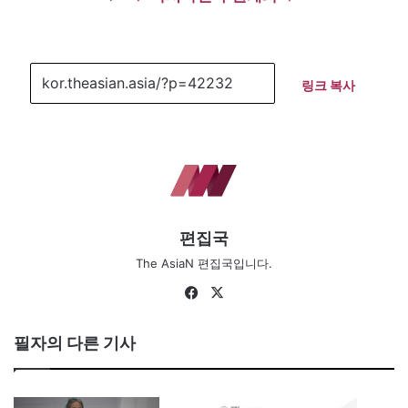
링크 복사
편집국
The AsiaN 편집국입니다.
Fa
X
ce
bo
필자의 다른 기사
ok