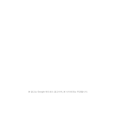
본 광고는 Google 애드센스 광고이며, 본 사이트와는 무관합니다.