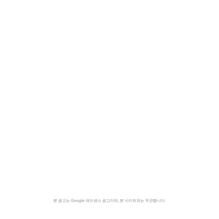
본 광고는 Google 애드센스 광고이며, 본 사이트와는 무관합니다.