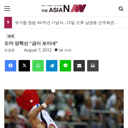
메뉴
유가협 창립 40주년 기념식…12일 오후 남영동 민주화운동기념관
세계
도마 양학선 “금이 보이네”
August 7, 2012
민경찬
1분 이내
Facebook
X
WhatsApp
Telegram
Line
이메일
인쇄