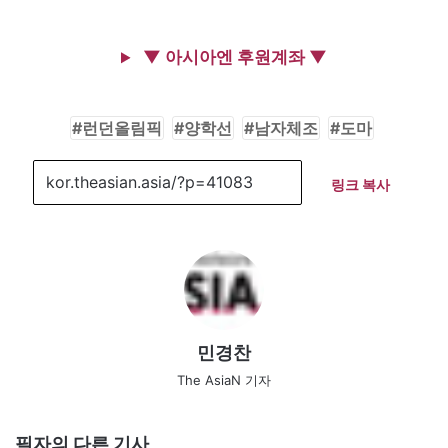
▼ 아시아엔 후원계좌 ▼
런던올림픽
양학선
남자체조
도마
링크 복사
민경찬
The AsiaN 기자
필자의 다른 기사