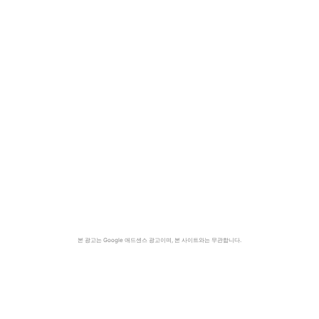
본 광고는 Google 애드센스 광고이며, 본 사이트와는 무관합니다.