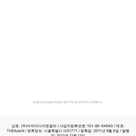
본 광고는 Google 애드센스 광고이며, 본 사이트와는 무관합니다.
상호: (주)아자미디어앤컬처 /
사업자등록번호: 101-86-64640
/ 제호:
THEAsiaN / 등록정보: 서울특별시 아01771 / 등록일: 2011년 9월 6일 / 발행
일: 2011년 11월 11일