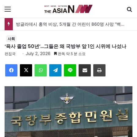
메뉴
검
방글라데시 홍역 비상, 5개월 간 어린이 860명 사망 “백신 조달 시스템 변경이 화근”
사회
‘육사 졸업 50년’…그들은 왜 국방부 앞 1인 시위에 나섰나
July 2, 2026
편집국
완독 약 5 분 소요
Facebook
X
WhatsApp
Telegram
Line
이메일
인쇄