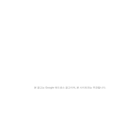
본 광고는 Google 애드센스 광고이며, 본 사이트와는 무관합니다.