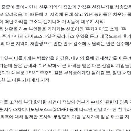
 줄줄이 들어서면서 신주 지역의 집값과 땅값은 천정부지로 치솟았음
 알려졌음. 이 때문에 이 지역에 원래 살고 있던 농민들은 치솟는 
이 떠난 자리를 고소득 엔지니어 가족들이 채우기 시작.
운 생활을 하는 부인들을 가리키는 신조어인 ‘주커마마’도 소개. ‘주
뜻. 주커마마의 라이프스타일은 필라테스 수업을 듣고 태국으로의 휴
만의 다른 지역이 저출생으로 인한 인구 감소에 시달리는 반면 신주에
깥에 있는 이들에게는 박탈감을 안겼음. 대만의 올해 경제성장률이 무
 가운데 높은 관세와 수요 약화로 큰 타격을 받은 다른 산업의 기업들
성과가 대부분 TSMC 주주와 같은 부유층에게만 돌아갈 뿐, 일반 서
한 또 다른 기사에서 지적.
결과를 조작해 부당 합격한 사건이 적발돼 정부가 수사와 관련자 임용 
홍콩 사우스차이나모닝포스트(SCMP) 등에 따르면 전날 아누틴 찬위라
 의혹에 대해 철저한 조사와 부정행위 가담 응시자의 임용 취소를 지