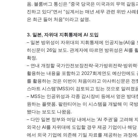
옴. 블룸버그 통신은 “중국 당국은 미국과의 무역 갈등과
진하고 있다”면서 “심계서는 매년 세무 관련 위반 사례
은 최근 들어 처음”이라고 설명.
3. 일본, 자위대 지휘통제에 AI 도입
– 일본 방위성이 자위대의 지휘통제에 인공지능(AI)을
히신문이 26일 보도. 관계자에 따르면 방위성은 AI를
확정.
– 연내 개정할 국가안전보장전략·국가방위전략·방위력정
활용하는 내용을 포함하고 2027회계연도 예산안에도 
를 활용하는 것은 이번이 처음이라고 아사히신문은 전했
스마트 시스템'(MSS)이 검토되고 있는 것으로 알려졌음
– MSS는 인공위성과 각종 감시장비 등에서 얻은 방대
원하는 플랫폼. 팔란티어는 이 시스템을 개발해 미 국방
됐다는 보도도 나왔음.
– 다만 일본 정부와 여당 내에서는 ‘AI 주권’을 고려
외국산 AI를 자위대에 도입할 경우 제공 기업이나 해당
에서 외국 기업에 의존해 기밀 자료를 제공하는 과정에