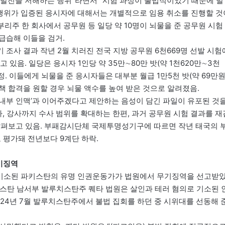
 발전을 저해하는 행위”라면서 “시험 과정이 불법적이었기 때문에 발
정행위가 입증된 응시자에 대해서는 개별적으로 임용 취소를 진행할 것
부리주 한 회사에서 공무원 등 일당 약 10명이 뇌물을 준 공무원 시험
급습해 이들을 검거.
기 조사 결과 작년 2월 치러진 전국 지방 공무원 6천669명 선발 시험
 있음. 일당은 응시자 1인당 약 35만∼80만 밧(약 1천620만∼3천
. 이들에게 뇌물을 준 응시자들은 대부분 월급 1만5천 밧(약 69만원
 합격을 원할 경우 뇌물 액수를 높여 받은 것으로 알려졌음.
‘내부 인맥’과 이어주겠다고 제안하는 음성이 담긴 파일이 유포된 것
자, 강사까지 수사 범위를 확대하는 한편, 과거 공무원 시험 결과를 재
살펴보고 있음. 부패감시단체 국제투명성기구에 따르면 작년 태국의 
로 평가돼 전년보다 9계단 하락.
무기징역
로 기소된 파키스탄의 유명 인권운동가가 법원에서 무기징역을 선고받
파키스탄 남서부 발루치스탄주 퀘타 법원은 살인과 테러 혐의로 기소된 
024년 7월 발루치스탄주에서 불법 집회를 하던 중 시위대를 선동해 