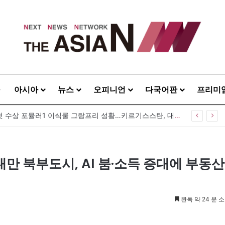
아시아
뉴스
오피니언
다국어판
프리미
중앙아시아 첫 수상 포뮬러1 이식쿨 그랑프리 성황…키르기스스탄, 대회 연례화 추진
대만 북부도시, AI 붐·소득 증대에 부동산
완독 약 24 분 