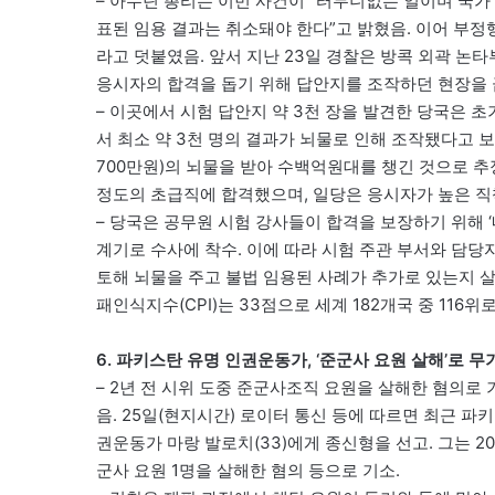
– 아누틴 총리는 이번 사건이 “터무니없는 일이며 국가
표된 임용 결과는 취소돼야 한다”고 밝혔음. 이어 부
라고 덧붙였음. 앞서 지난 23일 경찰은 방콕 외곽 논타
응시자의 합격을 돕기 위해 답안지를 조작하던 현장을 
– 이곳에서 시험 답안지 약 3천 장을 발견한 당국은 초
서 최소 약 3천 명의 결과가 뇌물로 인해 조작됐다고 보고
700만원)의 뇌물을 받아 수백억원대를 챙긴 것으로 추정
정도의 초급직에 합격했으며, 일당은 응시자가 높은 직책
– 당국은 공무원 시험 강사들이 합격을 보장하기 위해 
계기로 수사에 착수. 이에 따라 시험 주관 부서와 담당
토해 뇌물을 주고 불법 임용된 사례가 추가로 있는지 
패인식지수(CPI)는 33점으로 세계 182개국 중 116위
6. 파키스탄 유명 인권운동가, ‘준군사 요원 살해’로 
– 2년 전 시위 도중 준군사조직 요원을 살해한 혐의
음. 25일(현지시간) 로이터 통신 등에 따르면 최근 
권운동가 마랑 발로치(33)에게 종신형을 선고. 그는 2
군사 요원 1명을 살해한 혐의 등으로 기소.