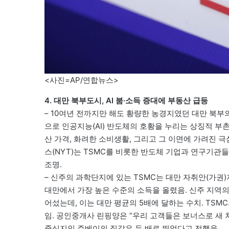
<사진=AP/연합뉴스>
4. 대만 북부도시, AI 붐·소득 증대에 부동산 급등
– 10여년 전까지만 해도 황량한 농경지였던 대만 북부
으로 인공지능(AI) 반도체의 호황을 누리는 상징적 부촌
산 가격, 화려한 소비생활, 그리고 그 이면에 가려진 극
스(NYT)는 TSMC를 비롯한 반도체 기업과 연구기관
조명.
– 신주의 과학단지에 있는 TSMC는 대만 자취안(가권)
대만에서 가장 높은 수준의 소득을 올렸음. 신주 지역의 
어섰는데, 이는 대만 평균의 5배에 달하는 수치. TS
임. 공인중개사 린핑양은 “우리 고객들은 보너스로 새 
중심지인 주베이의 집값은 두 배로 뛰었다고 전했음.