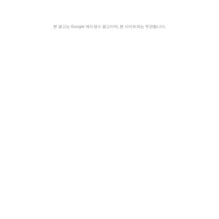
본 광고는 Google 애드센스 광고이며, 본 사이트와는 무관합니다.