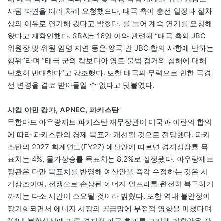
사팀 파견을 여러 차례 요청했으나, 태국 측이 총선 일정과 절차
상의 이유로 연기해 왔다고 밝혔다. 를 들어 계속 연기를 요청해
왔다고 재확인했다. SBA는 16일 이와 관련해 “태국 측의 JBC
위원장 및 위원 임명 지연 등은 양국 간 JBC 합의 사항에 반하는
행위”라며 “태국 군의 캄보디아 영토 불법 점거와 침해에 대해
단호히 반대한다”고 강조했다. 또한 태국의 무력으로 인한 국경
선 변경을 결코 받아들일 수 없다고 덧붙였다.
샤킬 야민 캉가, APNEC, 파키스탄
무함마드 아우랑제브 파키스탄 재무장관이 미국과 이란의 합의
에 따라 파키스탄의 경제 목표가 개선될 것으로 전망했다. 파키
스탄의 2027 회계연도(FY27) 예산안에 따르면 경제성장률 목
표치는 4%, 물가상승률 목표치는 8.2%로 설정됐다. 아우랑제브
장관은 다만 목표치를 반영해 예산안을 즉각 수정하는 것은 시
기상조이며, 전쟁으로 손상된 에너지 인프라를 완전히 복구하기
까지는 다소 시간이 소요될 것이라 밝혔다. 또한 역내 불안정이
장기화되면서 에너지 시장의 공급망에 부정적 영향을 미쳤다며
“역내 불확실성에 따른 경제적 파급 효과를 고려해 계획안을 작