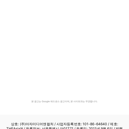
본 광고는 Google 애드센스 광고이며, 본 사이트와는 무관합니다.
상호: (주)아자미디어앤컬처 /
사업자등록번호: 101-86-64640
/ 제호:
THEAsiaN / 등록정보: 서울특별시 아01771 / 등록일: 2011년 9월 6일 / 발행