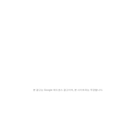
본 광고는 Google 애드센스 광고이며, 본 사이트와는 무관합니다.