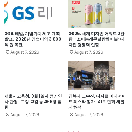
GS리테일, 기업가치 제고 계획
GS25, 세계 디자인 어워드 2관
발표…2028년 영업이익 3,800
왕…‘소비뇽레몬블랑하이볼’ 디
억 원 목표
자인 경쟁력 인정
August 7, 2026
August 7, 2026
서울시교육청, 9월 1일자 정기인
경복대 교수진, 디지털 미디어아
사 단행…교장·교감 등 469명 발
트 페스타 참가…AI로 민화 새롭
령
게 해석
August 7, 2026
August 7, 2026