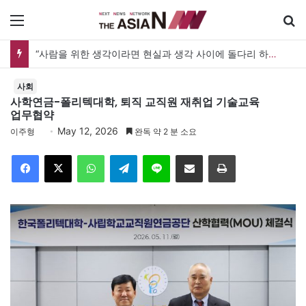
메뉴
검
“사람을 위한 생각이라면 현실과 생각 사이에 돌다리 하나는 놓아야 하지 않을까”
사회
사학연금-폴리텍대학, 퇴직 교직원 재취업 기술교육
업무협약
May 12, 2026
이주형
완독 약 2 분 소요
Facebook
X
WhatsApp
Telegram
Line
이메일
인쇄