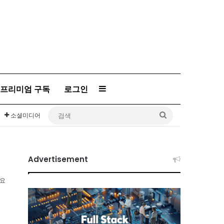
프리미엄 구독
로그인
Sidebar
검
소셜미디어
색
Advertisement
소요