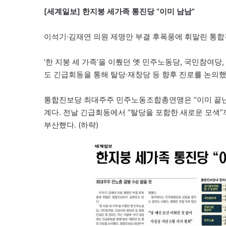
[세계일보] 한지붕 세가족 통진당 “이미 남남”
이석기·김재연 의원 제명안 부결 후폭풍에 휘말린 통합
‘한 지붕 세 가족’을 이뤘던 옛 민주노동당, 국민참여당
도 긴급회동을 통해 탈당·재창당 등 향후 진로를 논의했
통합진보당 최대주주 민주노동조합총연맹은 “이미 끝난 
계다. 전날 긴급회동에서 “탈당을 포함한 새로운 모색
부산했다. (하략)