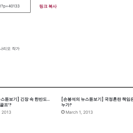
링크 복사
시나리오 작가
뉴스돋보기] 긴장 속 한반도…
[손봉석의 뉴스돋보기] 국정혼란 책임
골프’?
누가?
, 2013
March 1, 2013