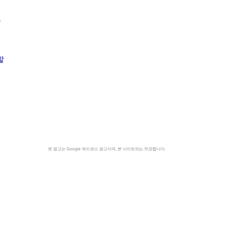
중
할
기
본 광고는 Google 애드센스 광고이며, 본 사이트와는 무관합니다.