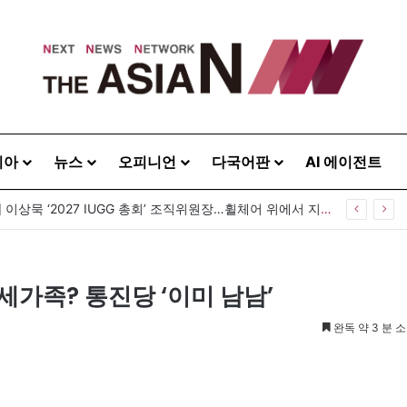
시아
뉴스
오피니언
다국어판
AI 에이전트
[발행인 칼럼] 이상묵 ‘2027 IUGG 총회’ 조직위원장…휠체어 위에서 지구를 움직이는 학자
세가족? 통진당 ‘이미 남남’
완독 약 3 분 