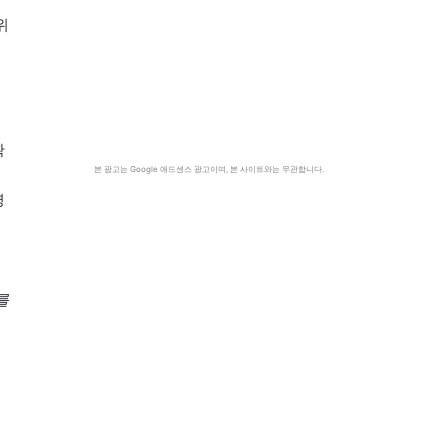
위
확
본 광고는 Google 애드센스 광고이며, 본 사이트와는 무관합니다.
이
령
를