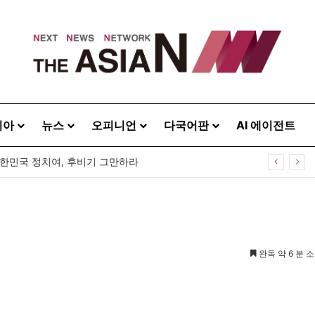
시아
뉴스
오피니언
다국어판
AI 에이전트
0주년 기념식…12일 오후 남영동 민주화운동기념관
완독 약 6 분 