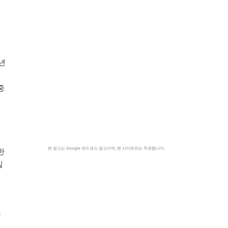
년
중
본 광고는 Google 애드센스 광고이며, 본 사이트와는 무관합니다.
한
일
약