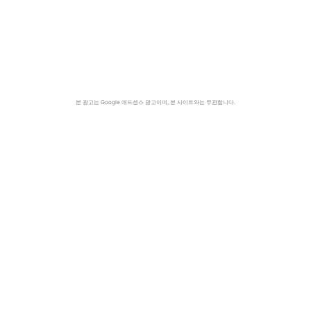
본 광고는 Google 애드센스 광고이며, 본 사이트와는 무관합니다.