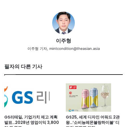
이주형
이주형 기자, mintcondition@theasian.asia
필자의 다른 기사
GS리테일, 기업가치 제고 계획
GS25, 세계 디자인 어워드 2관
발표…2028년 영업이익 3,800
왕…‘소비뇽레몬블랑하이볼’ 디