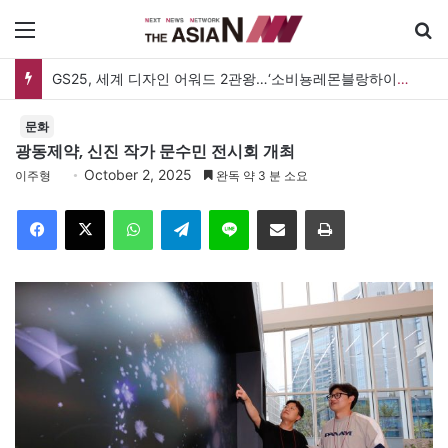
메뉴
검
GS25, 세계 디자인 어워드 2관왕…‘소비뇽레몬블랑하이볼’ 디자인 경쟁력 인정
문화
광동제약, 신진 작가 문수민 전시회 개최
October 2, 2025
이주형
완독 약 3 분 소요
Facebook
X
WhatsApp
Telegram
Line
이메일
인쇄