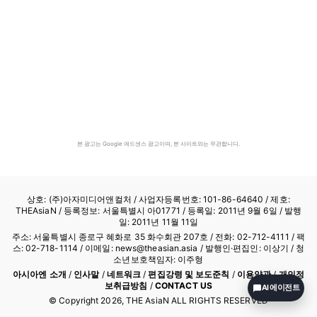
본 광고는 Google 애드센스 광고이며, 본 사이트와는 무관합니다.
상호: (주)아자미디어앤컬처 /
사업자등록번호: 101-86-64640
/ 제호:
THEAsiaN / 등록정보: 서울특별시 아01771 / 등록일: 2011년 9월 6일 / 발행
일: 2011년 11월 11일
주소: 서울특별시 종로구 혜화로 35 화수회관 207호 / 전화: 02-712-4111 /
팩
스: 02-718-1114
/ 이메일: news@theasian.asia / 발행인·편집인: 이상기 / 청
소년보호책임자: 이주형
아시아엔 소개
/
인사말
/
네트워크
/
편집강령 및 보도준칙
/
이용약관
/
개인정
보취급방침
/
CONTACT US
AI 에이전트
© Copyright
2026
, THE AsiaN ALL RIGHTS RESERVED