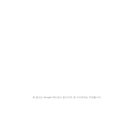
본 광고는 Google 애드센스 광고이며, 본 사이트와는 무관합니다.