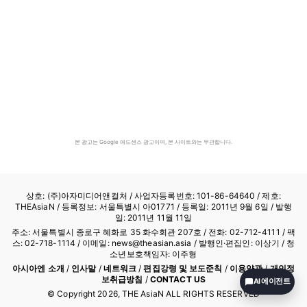
본 광고는 Google 애드센스 광고이며, 본 사이트와는 무관합니다.
상호: (주)아자미디어앤컬처 /
사업자등록번호: 101-86-64640
/ 제호:
THEAsiaN / 등록정보: 서울특별시 아01771 / 등록일: 2011년 9월 6일 / 발행
일: 2011년 11월 11일
주소: 서울특별시 종로구 혜화로 35 화수회관 207호 / 전화: 02-712-4111 /
팩
스: 02-718-1114
/ 이메일: news@theasian.asia / 발행인·편집인: 이상기 / 청
소년보호책임자: 이주형
아시아엔 소개
/
인사말
/
네트워크
/
편집강령 및 보도준칙
/
이용약관
/
개인정
보취급방침
/
CONTACT US
AI 에이전트
© Copyright
2026
, THE AsiaN ALL RIGHTS RESERVED