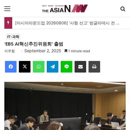
메뉴
검
[아시아라운드업 20260806] ‘사형 선고’ 방글라데시 전 총리, 도피국 인도서 연설
IT-과학
‘EBS AI혁신추진위원회’ 출범
September 2, 2025
이주형
1 minute read
Facebook
X
WhatsApp
Telegram
Line
이메일
인쇄