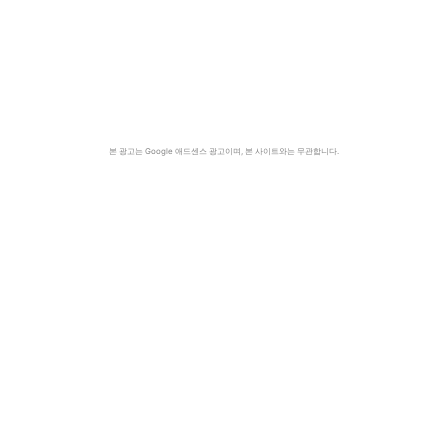
본 광고는 Google 애드센스 광고이며, 본 사이트와는 무관합니다.