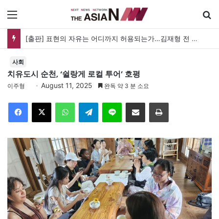
메뉴
검
[출판] 표현의 자유는 어디까지 허용되는가…김재형 전 대법관 ‘언론과 인격권’
사회
치유도시 순천, ‘쉴랑게 로컬 투어’ 호평
August 11, 2025
이주형
완독 약 3 분 소요
Facebook
X
WhatsApp
Telegram
Line
이메일
인쇄