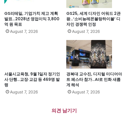
GS리테일, 기업가치 제고 계획
GS25, 세계 디자인 어워드 2관
발표…2028년 영업이익 3,800
왕…‘소비뇽레몬블랑하이볼’ 디
억 원 목표
자인 경쟁력 인정
August 7, 2026
August 7, 2026
서울시교육청, 9월 1일자 정기인
경복대 교수진, 디지털 미디어아
사 단행…교장·교감 등 469명 발
트 페스타 참가…AI로 민화 새롭
령
게 해석
August 7, 2026
August 7, 2026
의견 남기기