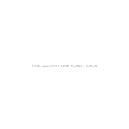
본 광고는 Google 애드센스 광고이며, 본 사이트와는 무관합니다.