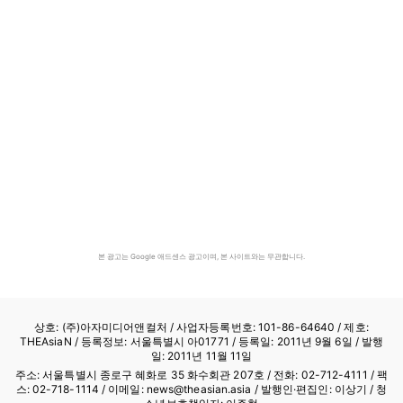
본 광고는 Google 애드센스 광고이며, 본 사이트와는 무관합니다.
상호: (주)아자미디어앤컬처 /
사업자등록번호: 101-86-64640
/ 제호:
THEAsiaN / 등록정보: 서울특별시 아01771 / 등록일: 2011년 9월 6일 / 발행
일: 2011년 11월 11일
주소: 서울특별시 종로구 혜화로 35 화수회관 207호 / 전화: 02-712-4111 /
팩
스: 02-718-1114
/ 이메일: news@theasian.asia / 발행인·편집인: 이상기 / 청