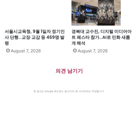
서울시교육청, 9월 1일자 정기인
경복대 교수진, 디지털 미디어아
사 단행…교장·교감 등 469명 발
트 페스타 참가…AI로 민화 새롭
령
게 해석
August 7, 2026
August 7, 2026
의견 남기기
본 광고는 Google 애드센스 광고이며, 본 사이트와는 무관합니다.