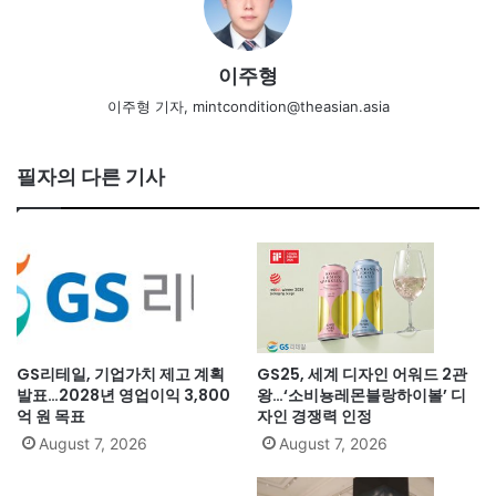
이주형
이주형 기자, mintcondition@theasian.asia
필자의 다른 기사
GS리테일, 기업가치 제고 계획
GS25, 세계 디자인 어워드 2관
발표…2028년 영업이익 3,800
왕…‘소비뇽레몬블랑하이볼’ 디
억 원 목표
자인 경쟁력 인정
August 7, 2026
August 7, 2026