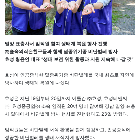
밀양 표충사서 임직원 참여 생태계 복원 행사 진행
㈜숲속의작은친구들과 함께 멸종위기종 비단벌레 방사
효성 황윤언 대표 “생태 보전 위한 활동과 지원 지속해 나갈 것”
효성이 인공증식한 멸종위기종 비단벌레를 국내 최초로 자연에
방사하며 생태계 복원에 나섰다.
효성은 지난 19일부터 20일까지 이틀간 ㈜효성, 효성티앤씨
㈜, 효성중공업㈜ 소속 임직원 20여 명이 참여해 경남 밀양 표충
사 일대에서 비단벌레 방사 행사를 진행했다고 23일 밝혔다.
임직원들은 비단벌레 서식 환경을 함께 점검하고, 인공증식에
성공한 비단벌레를 생태 서식지에 방사했다.