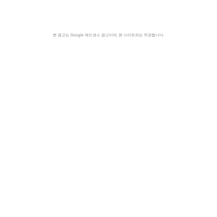
본 광고는 Google 애드센스 광고이며, 본 사이트와는 무관합니다.