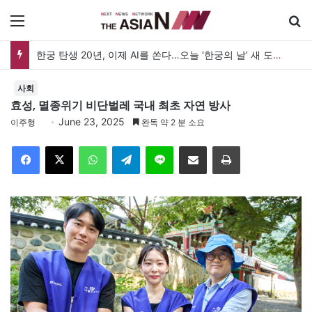
메뉴
검
한궁 탄생 20년, 이제 AI를 쏜다…오늘 ‘한궁의 날’ 새 도약 선언
사회
효성, 멸종위기 비단벌레 국내 최초 자연 방사
June 23, 2025
이주형
완독 약 2 분 소요
Facebook
X
WhatsApp
Telegram
Line
이메일
인쇄