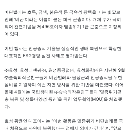
비단벌레는 초록, 금색, 붉은색 등 금속성 광택을 띠는 빛깔로
인해 ‘비단’이라는 이름이 붙은 희귀 곤충이다. 개체 수가 극히
적어 천연기념물 제496호이자 멸종위기 1급 곤충으로 지정되
어 있다.
이번 행사는 인공증식 기술을 실질적인 생태 복원으로 확장한
대표적인 ESG경영 실천 사례로 평가받는다.
㈜효성, 효성티앤씨㈜, 효성중공업㈜, 효성화학㈜은 지난해 9월
㈜숲속의작은친구들에 비단벌레와 물장군의 인공증식을 위한
설비를 지원하며 이번 자연 방사를 위한 기반을 마련했다. 이어
올해 4월에는 국립생태원·㈜숲속의작은친구들과 ‘멸종위기곤
충 복원 및 생물다양성 증진’을 위한 업무협약(MOU)을 체결했
다.
효성 황윤언 대표이사는 “이번 활동은 멸종위기 비단벌레를 국
내 처음으로 자연에 복원했다는 점에서 의미가 깊다”며, “앞으