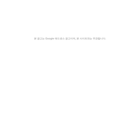
본 광고는 Google 애드센스 광고이며, 본 사이트와는 무관합니다.