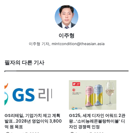
이주형
이주형 기자, mintcondition@theasian.asia
필자의 다른 기사
GS리테일, 기업가치 제고 계획
GS25, 세계 디자인 어워드 2관
발표…2028년 영업이익 3,800
왕…‘소비뇽레몬블랑하이볼’ 디
억 원 목표
자인 경쟁력 인정