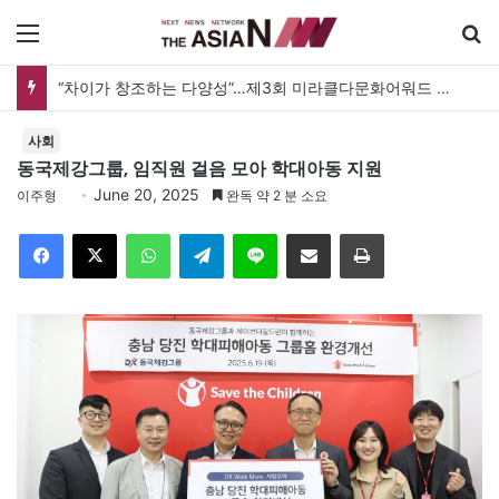
메뉴
검
“차이가 창조하는 다양성”…제3회 미라클다문화어워드 시상식
사회
동국제강그룹, 임직원 걸음 모아 학대아동 지원
June 20, 2025
이주형
완독 약 2 분 소요
Facebook
X
WhatsApp
Telegram
Line
이메일
인쇄