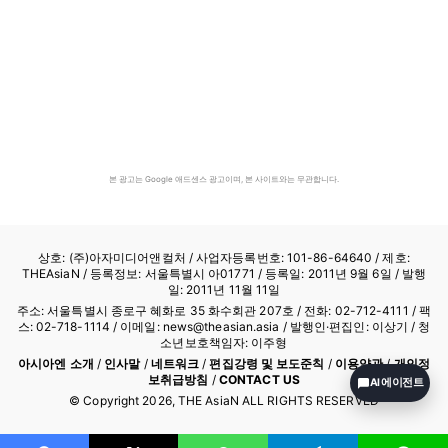
본 광고는 Google 애드센스 광고이며, 본 사이트와는 무관합니다.
상호: (주)아자미디어앤컬처 /
사업자등록번호: 101-86-64640
/ 제호:
THEAsiaN / 등록정보: 서울특별시 아01771 / 등록일: 2011년 9월 6일 / 발행
일: 2011년 11월 11일
주소: 서울특별시 종로구 혜화로 35 화수회관 207호 / 전화: 02-712-4111 /
팩
스: 02-718-1114
/ 이메일: news@theasian.asia / 발행인·편집인: 이상기 / 청
소년보호책임자: 이주형
아시아엔 소개
/
인사말
/
네트워크
/
편집강령 및 보도준칙
/
이용약관
/
개인정
보취급방침
/
CONTACT US
AI 에이전트
© Copyright
2026
, THE AsiaN ALL RIGHTS RESERVED