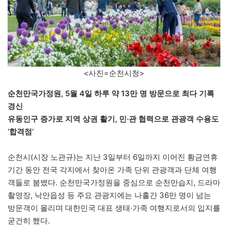
<사진=순천시청>
순천만국가정원, 5월 4일 하루 약 13만 명 방문으로 최다 기록
경신
유동인구 증가로 지역 상권 활기, 민·관 협력으로 관광객 수용도
‘합격점’
순천시(시장 노관규)는 지난 3일부터 6일까지 이어진 황금연휴
기간 동안 전국 각지에서 찾아온 가족 단위 관광객과 단체 여행
객들로 붐볐다. 순천만국가정원을 중심으로 순천만습지, 드라마
촬영장, 낙안읍성 등 주요 관광지에는 나흘간 36만 명이 넘는
방문객이 몰리며 대한민국 대표 생태·가족 여행지로서의 입지를
굳건히 했다.