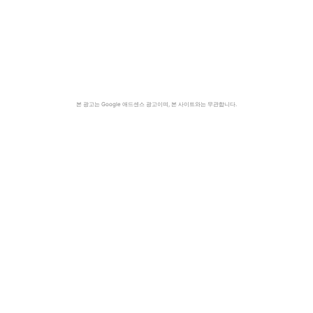
본 광고는 Google 애드센스 광고이며, 본 사이트와는 무관합니다.