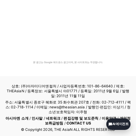
본 광고는 Google 애드센스 광고이며, 본 사이트와는 무관합니다.
상호: (주)아자미디어앤컬처 /
사업자등록번호: 101-86-64640
/ 제호:
THEAsiaN / 등록정보: 서울특별시 아01771 / 등록일: 2011년 9월 6일 / 발행
일: 2011년 11월 11일
주소: 서울특별시 종로구 혜화로 35 화수회관 207호 / 전화: 02-712-4111 /
팩
스: 02-718-1114
/ 이메일: news@theasian.asia / 발행인·편집인: 이상기 / 청
소년보호책임자: 이주형
아시아엔 소개
/
인사말
/
네트워크
/
편집강령 및 보도준칙
/
이용약관
/
개인정
보취급방침
/
CONTACT US
AI 에이전트
© Copyright
2026
, THE AsiaN ALL RIGHTS RESERVED