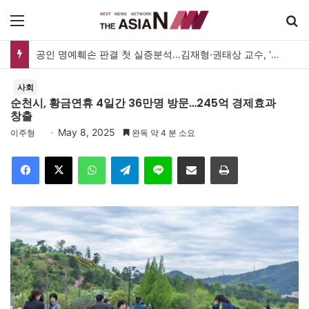
메뉴
검
공인 명예훼손 판결 첫 실증분석…김재형·권태상 교수, ‘공인 보도준칙’ 제안도
사회
순천시, 황금연휴 4일간 36만명 방문…245억 경제효과
창출
May 8, 2025
이주형
완독 약 4 분 소요
Facebook
X
WhatsApp
Telegram
Line
이메일
인쇄