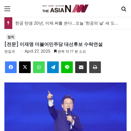
메뉴
검
한궁 탄생 20년, 이제 AI를 쏜다…오늘 ‘한궁의 날’ 새 도약 선언
정치
[전문] 이재명 더불어민주당 대선후보 수락연설
April 27, 2025
편집국
완독 약 17 분 소요
Facebook
X
WhatsApp
Telegram
Line
이메일
인쇄