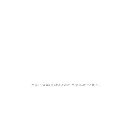
본 광고는 Google 애드센스 광고이며, 본 사이트와는 무관합니다.