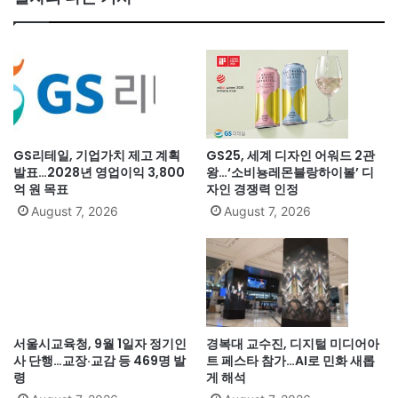
GS리테일, 기업가치 제고 계획
GS25, 세계 디자인 어워드 2관
발표…2028년 영업이익 3,800
왕…‘소비뇽레몬블랑하이볼’ 디
억 원 목표
자인 경쟁력 인정
August 7, 2026
August 7, 2026
서울시교육청, 9월 1일자 정기인
경복대 교수진, 디지털 미디어아
사 단행…교장·교감 등 469명 발
트 페스타 참가…AI로 민화 새롭
령
게 해석