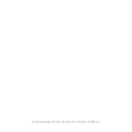
본 광고는 Google 애드센스 광고이며, 본 사이트와는 무관합니다.