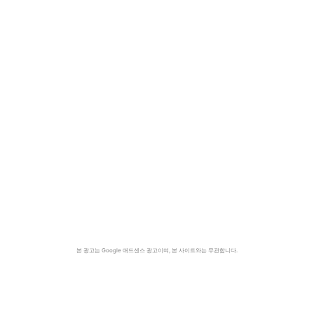
본 광고는 Google 애드센스 광고이며, 본 사이트와는 무관합니다.