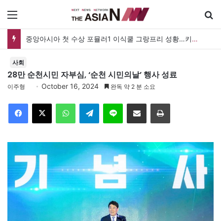
메뉴
중앙아시아 첫 수상 포뮬러1 이식쿨 그랑프리 성황…키르기스스탄, 대회 연례화 추진
사회
28만 순천시민 자부심, ‘순천 시민의날’ 행사 성료
October 16, 2024
이주형
완독 약 2 분 소요
Facebook
X
WhatsApp
Telegram
Line
이메일
인쇄