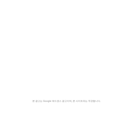
본 광고는 Google 애드센스 광고이며, 본 사이트와는 무관합니다.