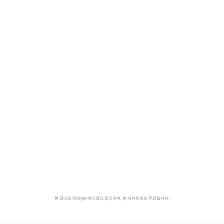
본 광고는 Google 애드센스 광고이며, 본 사이트와는 무관합니다.