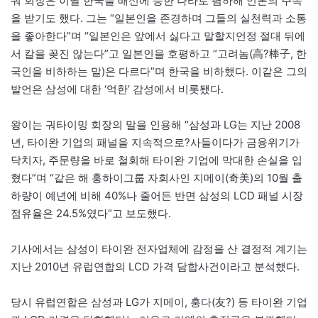
궈 회장은 이날 한국을 배신에 능한 나라로 폄하해 언론의 주목
을 받기도 했다. 그는 “일본인을 존경하며 그들의 실천력과 소통
을 좋아한다”며 “일본인은 앞에서 싫다고 말할지언정 절대 뒤에
서 칼을 꽂진 않는다”고 일본인을 호평하고 “고려놈(高?棒子, 한
국인을 비하하는 말)은 다르다”며 한국을 비하했다. 이같은 그의
발언은 삼성에 대한 ‘억한’ 감성에서 비롯됐다.
왕이는 궈타이밍 회장의 말을 인용해 “삼성과 LG는 지난 2008
년, 타이완 기업의 패널을 지속적으로?사들이다가 금융위기가
닥치자, 주문량을 바로 철회해 타이완 기업에 막대한 손실을 입
혔다”며 “같은 해 훙하이그룹 자회사인 지메이(奇美)의 10월 출
하량이 예년에 비해 40%나 줄어든 반면 삼성의 LCD 패널 시장
점유율은 24.5%였다”고 보도했다.
기사에서는 삼성이 타이완 전자업체에 감정을 산 결정적 계기는
지난 2010년 유럽연합의 LCD 가격 담합사건이라고 분석했다.
당시 유럽연합은 삼성과 LG가 지메이, 훙다(
友?
) 등 타이완 기업