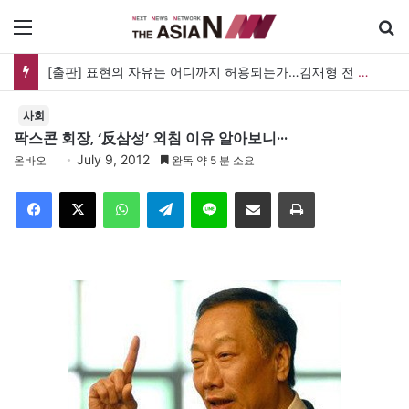
메뉴
[출판] 표현의 자유는 어디까지 허용되는가…김재형 전 대법관 ‘언론과 인격권’
사회
팍스콘 회장, ‘反삼성’ 외침 이유 알아보니···
July 9, 2012
온바오
완독 약 5 분 소요
Facebook
X
WhatsApp
Telegram
Line
이메일
인쇄