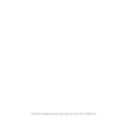
본 광고는 Google 애드센스 광고이며, 본 사이트와는 무관합니다.