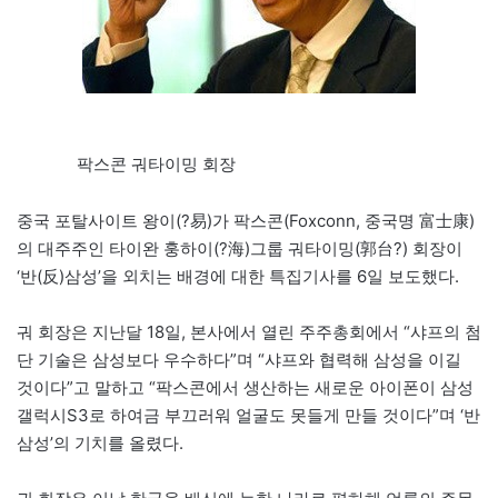
팍스콘 궈타이밍 회장
중국 포탈사이트 왕이(?易)가 팍스콘(Foxconn, 중국명 富士康)
의 대주주인 타이완 훙하이(?海)그룹 궈타이밍(郭台?) 회장이
‘반(反)삼성’을 외치는 배경에 대한 특집기사를 6일 보도했다.
궈 회장은 지난달 18일, 본사에서 열린 주주총회에서 “샤프의 첨
단 기술은 삼성보다 우수하다”며 “샤프와 협력해 삼성을 이길
것이다”고 말하고 “팍스콘에서 생산하는 새로운 아이폰이 삼성
갤럭시S3로 하여금 부끄러워 얼굴도 못들게 만들 것이다”며 ‘반
삼성’의 기치를 올렸다.