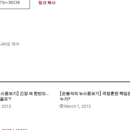
링크 복사
시나리오 작가
뉴스돋보기] 긴장 속 한반도…
[손봉석의 뉴스돋보기] 국정혼란 책임
골프’?
누가?
, 2013
March 1, 2013