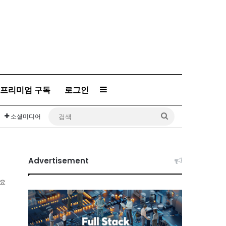
프리미엄 구독
로그인
Sidebar
검
소셜미디어
색
Advertisement
소요