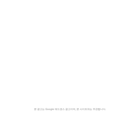
본 광고는 Google 애드센스 광고이며, 본 사이트와는 무관합니다.