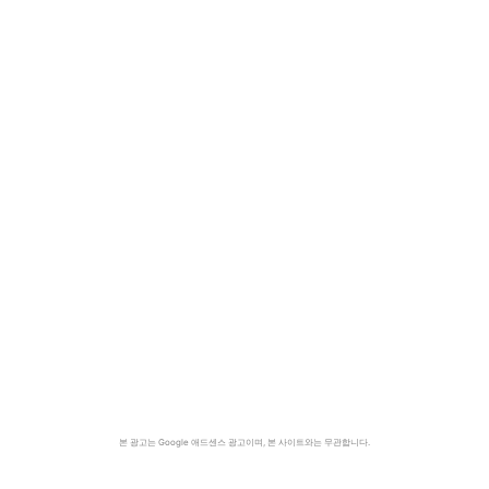
본 광고는 Google 애드센스 광고이며, 본 사이트와는 무관합니다.