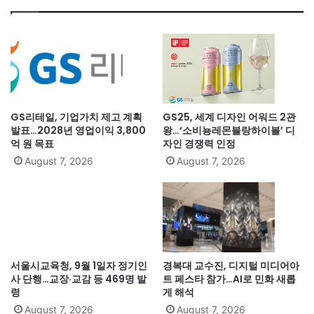
GS리테일, 기업가치 제고 계획
GS25, 세계 디자인 어워드 2관
발표…2028년 영업이익 3,800
왕…‘소비뇽레몬블랑하이볼’ 디
억 원 목표
자인 경쟁력 인정
August 7, 2026
August 7, 2026
서울시교육청, 9월 1일자 정기인
경복대 교수진, 디지털 미디어아
사 단행…교장·교감 등 469명 발
트 페스타 참가…AI로 민화 새롭
령
게 해석
August 7, 2026
August 7, 2026