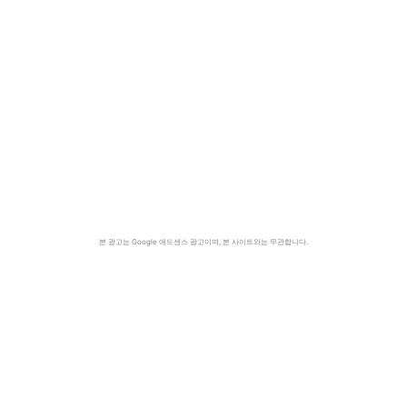
본 광고는 Google 애드센스 광고이며, 본 사이트와는 무관합니다.