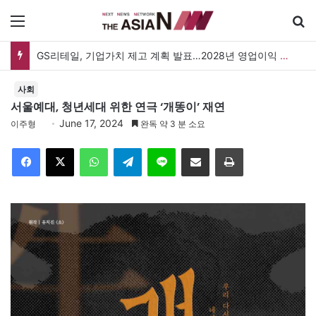
메뉴
GS리테일, 기업가치 제고 계획 발표…2028년 영업이익 3,800억 원 목표
사회
서울예대, 청년세대 위한 연극 ‘개똥이’ 재연
June 17, 2024
이주형
완독 약 3 분 소요
Facebook
X
WhatsApp
Telegram
Line
이메일
인쇄