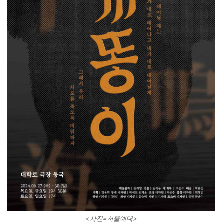
<사진=서울예대>