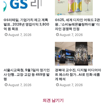
GS리테일, 기업가치 제고 계획
GS25, 세계 디자인 어워드 2관
발표…2028년 영업이익 3,800
왕…‘소비뇽레몬블랑하이볼’ 디
억 원 목표
자인 경쟁력 인정
August 7, 2026
August 7, 2026
서울시교육청, 9월 1일자 정기인
경복대 교수진, 디지털 미디어아
사 단행…교장·교감 등 469명 발
트 페스타 참가…AI로 민화 새롭
령
게 해석
August 7, 2026
August 7, 2026
의견 남기기