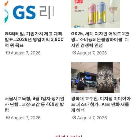
GS리테일, 기업가치 제고 계획
GS25, 세계 디자인 어워드 2관
발표…2028년 영업이익 3,800
왕…‘소비뇽레몬블랑하이볼’ 디
억 원 목표
자인 경쟁력 인정
August 7, 2026
August 7, 2026
서울시교육청, 9월 1일자 정기인
경복대 교수진, 디지털 미디어아
사 단행…교장·교감 등 469명 발
트 페스타 참가…AI로 민화 새롭
령
게 해석
August 7, 2026
August 7, 2026