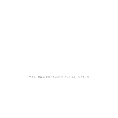
본 광고는 Google 애드센스 광고이며, 본 사이트와는 무관합니다.