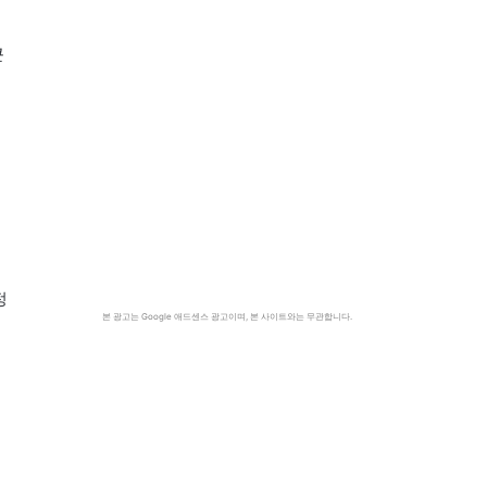
큰
험
정
본 광고는 Google 애드센스 광고이며, 본 사이트와는 무관합니다.