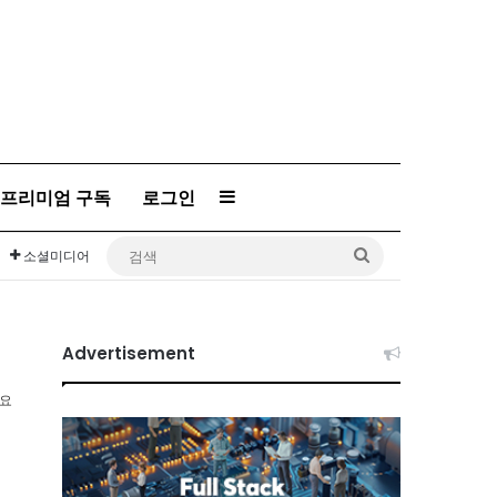
프리미엄 구독
로그인
Sidebar
검
소셜미디어
색
Advertisement
소요