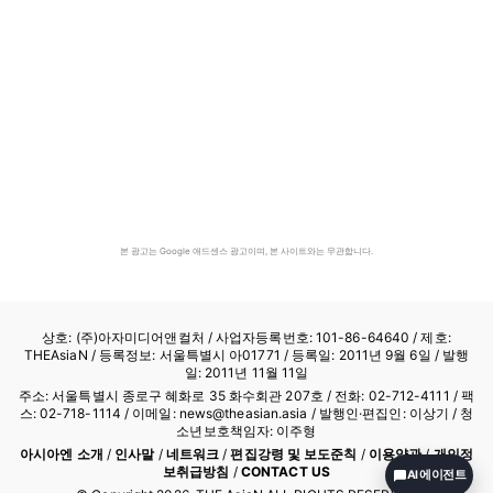
본 광고는 Google 애드센스 광고이며, 본 사이트와는 무관합니다.
상호: (주)아자미디어앤컬처 /
사업자등록번호: 101-86-64640
/ 제호:
THEAsiaN / 등록정보: 서울특별시 아01771 / 등록일: 2011년 9월 6일 / 발행
일: 2011년 11월 11일
주소: 서울특별시 종로구 혜화로 35 화수회관 207호 / 전화: 02-712-4111 /
팩
스: 02-718-1114
/ 이메일: news@theasian.asia / 발행인·편집인: 이상기 / 청
소년보호책임자: 이주형
아시아엔 소개
/
인사말
/
네트워크
/
편집강령 및 보도준칙
/
이용약관
/
개인정
보취급방침
/
CONTACT US
AI 에이전트