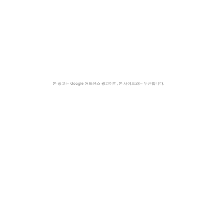
본 광고는 Google 애드센스 광고이며, 본 사이트와는 무관합니다.