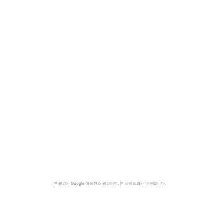
본 광고는 Google 애드센스 광고이며, 본 사이트와는 무관합니다.