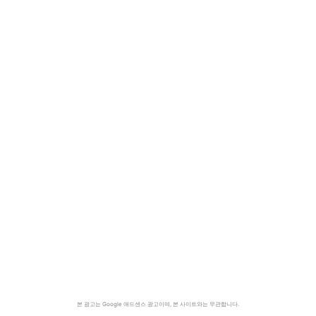
본 광고는 Google 애드센스 광고이며, 본 사이트와는 무관합니다.