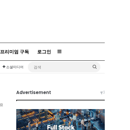
프리미엄 구독
로그인
Sidebar
검
소셜미디어
색
Advertisement
소요