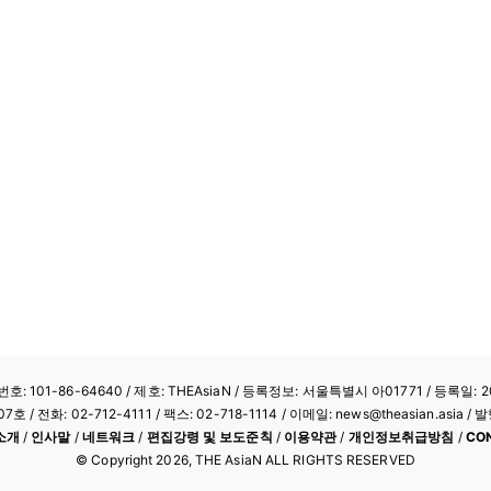
: 101-86-64640
/ 제호: THEAsiaN / 등록정보: 서울특별시 아01771 / 등록일: 20
/ 전화: 02-712-4111 /
팩스: 02-718-1114
/ 이메일: news@theasian.asi
소개
/
인사말
/
네트워크
/
편집강령 및 보도준칙
/
이용약관
/
개인정보취급방침
/
CO
© Copyright
2026
, THE AsiaN ALL RIGHTS RESERVED