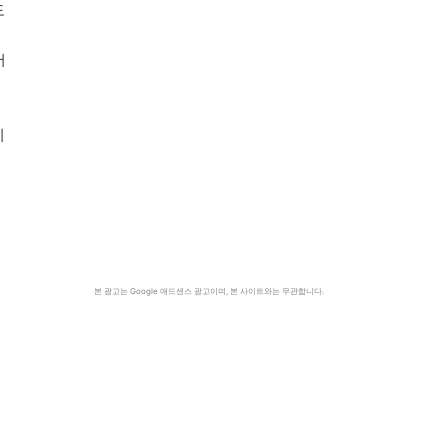
도
어
지
면
닉
여
본 광고는 Google 애드센스 광고이며, 본 사이트와는 무관합니다.