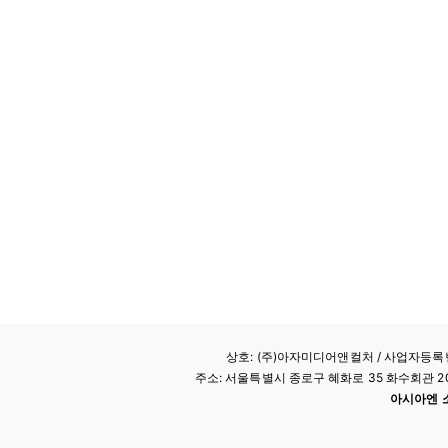
상호: (주)아자미디어앤컬처 /
사업자등록번호
주소: 서울특별시 종로구 혜화로 35 화수회관 207호 
아시아엔 