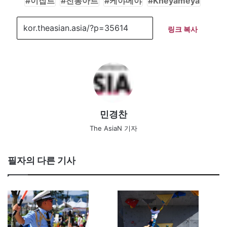
이집트
전통아트
케야메야
Kheyameya
링크 복사
민경찬
The AsiaN 기자
필자의 다른 기사