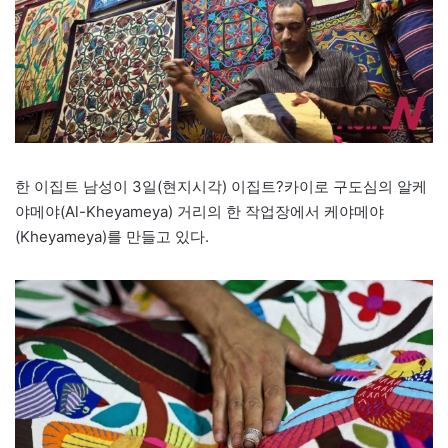
한 이집트 남성이 3일(현지시각) 이집트?카이로 구도심의 알케
야메야(Al-Kheyameya) 거리의 한 작업장에서 케야메야
(Kheyameya)를 만들고 있다.