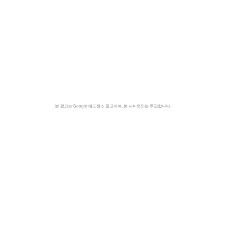
본 광고는 Google 애드센스 광고이며, 본 사이트와는 무관합니다.