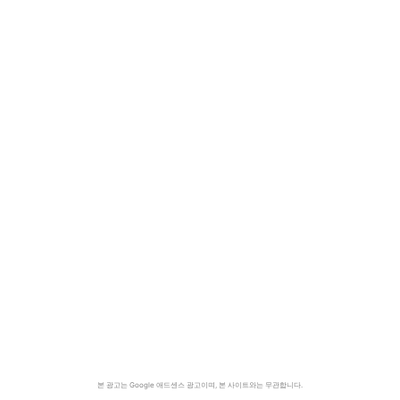
본 광고는 Google 애드센스 광고이며, 본 사이트와는 무관합니다.