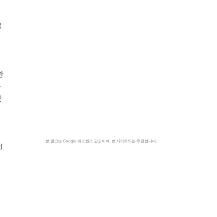
을
한
다
했
본 광고는 Google 애드센스 광고이며, 본 사이트와는 무관합니다.
선