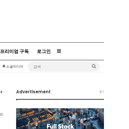
프리미엄 구독
로그인
Sidebar
검
소셜미디어
색
’
Advertisement
소요