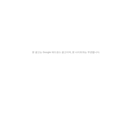
본 광고는 Google 애드센스 광고이며, 본 사이트와는 무관합니다.