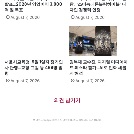
발표…2028년 영업이익 3,800
왕…‘소비뇽레몬블랑하이볼’ 디
억 원 목표
자인 경쟁력 인정
August 7, 2026
August 7, 2026
서울시교육청, 9월 1일자 정기인
경복대 교수진, 디지털 미디어아
사 단행…교장·교감 등 469명 발
트 페스타 참가…AI로 민화 새롭
령
게 해석
August 7, 2026
August 7, 2026
의견 남기기
본 광고는 Google 애드센스 광고이며, 본 사이트와는 무관합니다.