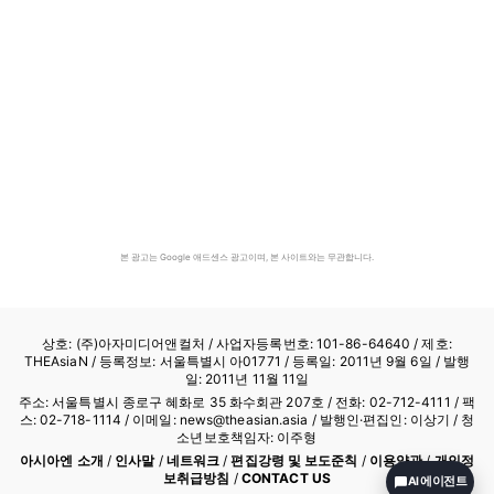
본 광고는 Google 애드센스 광고이며, 본 사이트와는 무관합니다.
상호: (주)아자미디어앤컬처 /
사업자등록번호: 101-86-64640
/ 제호:
THEAsiaN / 등록정보: 서울특별시 아01771 / 등록일: 2011년 9월 6일 / 발행
일: 2011년 11월 11일
주소: 서울특별시 종로구 혜화로 35 화수회관 207호 / 전화: 02-712-4111 /
팩
스: 02-718-1114
/ 이메일: news@theasian.asia / 발행인·편집인: 이상기 / 청
소년보호책임자: 이주형
아시아엔 소개
/
인사말
/
네트워크
/
편집강령 및 보도준칙
/
이용약관
/
개인정
보취급방침
/
CONTACT US
AI 에이전트