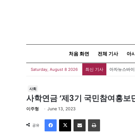
처음 화면
전체 기사
아
최신 기사
아자뉴스바이트
Saturday, August 8 2026
사회
사학연금 ‘제3기 국민참여홍보단
이주형
June 13, 2023
Facebook
X
이메일
인쇄
공유