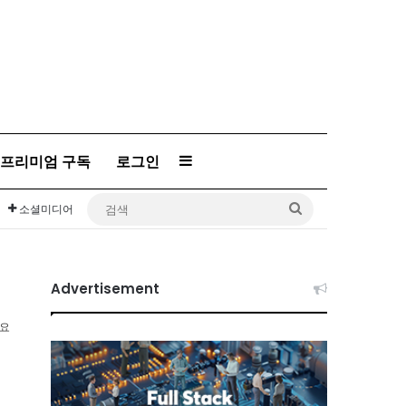
프리미엄 구독
로그인
Sidebar
검
소셜미디어
색
Advertisement
소요