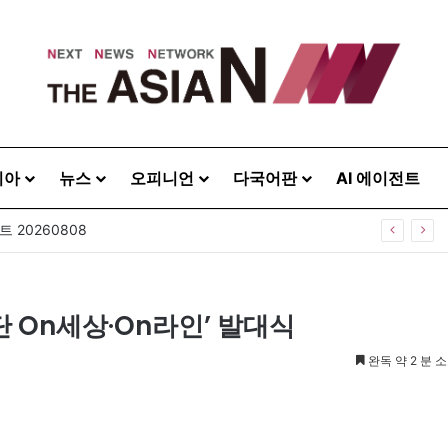
시아
뉴스
오피니언
다국어판
AI 에이전트
 20260808
 On세상·On라인’ 발대식
완독 약 2 분 