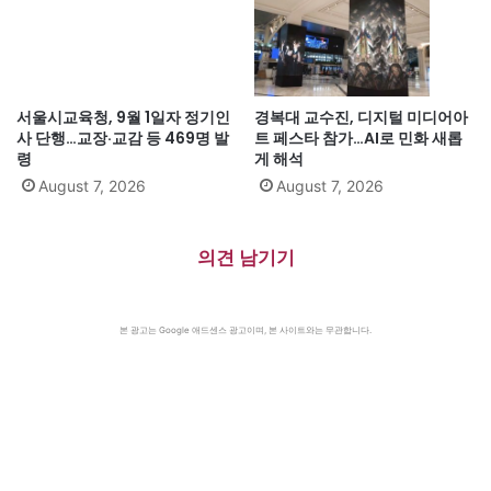
서울시교육청, 9월 1일자 정기인
경복대 교수진, 디지털 미디어아
사 단행…교장·교감 등 469명 발
트 페스타 참가…AI로 민화 새롭
령
게 해석
August 7, 2026
August 7, 2026
의견 남기기
본 광고는 Google 애드센스 광고이며, 본 사이트와는 무관합니다.