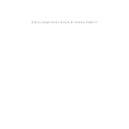
본 광고는 Google 애드센스 광고이며, 본 사이트와는 무관합니다.