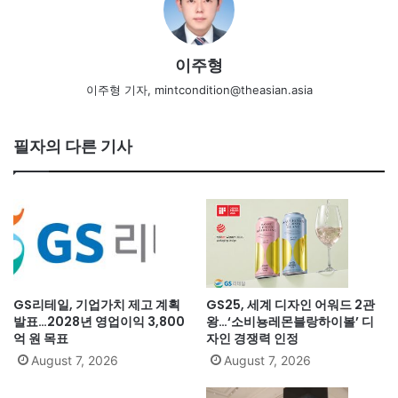
이주형
이주형 기자, mintcondition@theasian.asia
필자의 다른 기사
GS리테일, 기업가치 제고 계획
GS25, 세계 디자인 어워드 2관
발표…2028년 영업이익 3,800
왕…‘소비뇽레몬블랑하이볼’ 디
억 원 목표
자인 경쟁력 인정
August 7, 2026
August 7, 2026