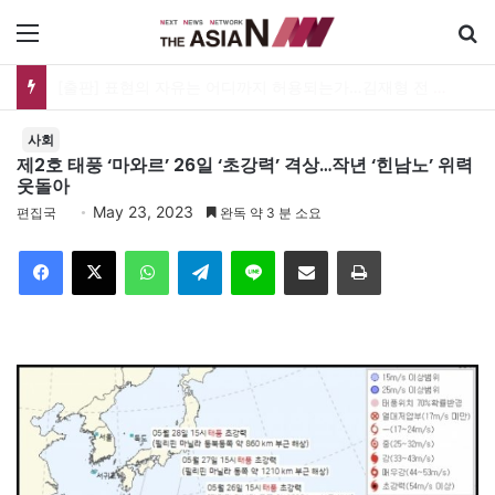
메뉴
[출판] 표현의 자유는 어디까지 허용되는가…김재형 전 대법관 ‘언론과 인격권’
사회
제2호 태풍 ‘마와르’ 26일 ‘초강력’ 격상…작년 ‘힌남노’ 위력
웃돌아
May 23, 2023
편집국
완독 약 3 분 소요
Facebook
X
WhatsApp
Telegram
Line
이메일
인쇄