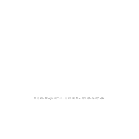
본 광고는 Google 애드센스 광고이며, 본 사이트와는 무관합니다.