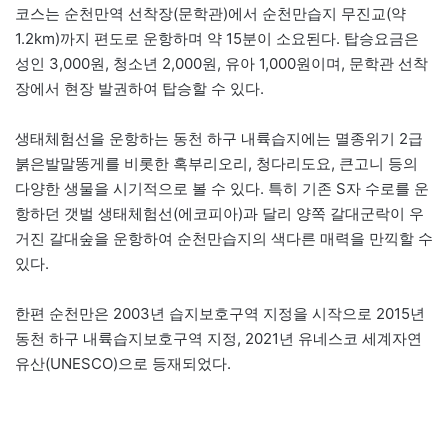
코스는 순천만역 선착장(문학관)에서 순천만습지 무진교(약
1.2km)까지 편도로 운항하며 약 15분이 소요된다. 탑승요금은
성인 3,000원, 청소년 2,000원, 유아 1,000원이며, 문학관 선착
장에서 현장 발권하여 탑승할 수 있다.
생태체험선을 운항하는 동천 하구 내륙습지에는 멸종위기 2급
붉은발말똥게를 비롯한 혹부리오리, 청다리도요, 큰고니 등의
다양한 생물을 시기적으로 볼 수 있다. 특히 기존 S자 수로를 운
항하던 갯벌 생태체험선(에코피아)과 달리 양쪽 갈대군락이 우
거진 갈대숲을 운항하여 순천만습지의 색다른 매력을 만끽할 수
있다.
한편 순천만은 2003년 습지보호구역 지정을 시작으로 2015년
동천 하구 내륙습지보호구역 지정, 2021년 유네스코 세계자연
유산(UNESCO)으로 등재되었다.