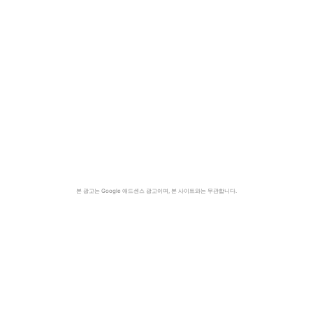
본 광고는 Google 애드센스 광고이며, 본 사이트와는 무관합니다.