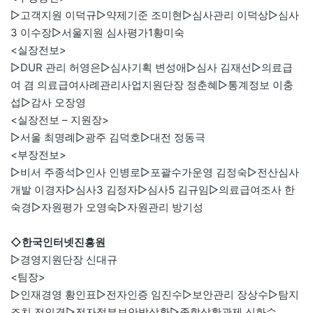
▷고객지원 이덕규▷약제기준 조미현▷심사관리 이덕상▷심사
3 이수장▷서울지원 심사평가1황미숙
<실장전보>
▷DUR 관리 허영은▷심사기획 변성애▷심사 김재선▷의료급
여 겸 의료급여사례관리사업지원단장 정춘혜▷통계정보 이충
섭▷감사 오장영
<실장전보 – 지원장>
▷서울 최명례▷광주 김덕호▷대전 정동극
<부장전보>
▷비서 주종석▷인사 인병로▷포괄수가운영 김정숙▷전산심사
개발 이경자▷심사3 김정자▷심사5 김규임▷의료급여조사 한
숙경▷자원평가 오영숙▷자원관리 방기성
◇한국인터넷진흥원
▷경영지원단장 신대규
<팀장>
▷인재경영 황인표▷전자인증 임진수▷보안관리 장상수▷탐지
조치 전인경▷전자정부보안박상환▷종합상황관제 신화수