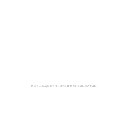
본 광고는 Google 애드센스 광고이며, 본 사이트와는 무관합니다.