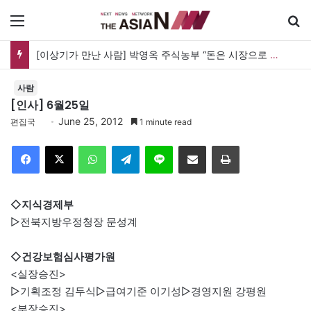
메뉴
[이상기가 만난 사람] 박영옥 주식농부 “돈은 시장으로 갔지만, 투자는 사라지고 거래만 남았다”
사람
[인사] 6월25일
June 25, 2012
편집국
1 minute read
Facebook
X
WhatsApp
Telegram
Line
이메일
인쇄
◇지식경제부
▷전북지방우정청장 문성계
◇건강보험심사평가원
<실장승진>
▷기획조정 김두식▷급여기준 이기성▷경영지원 강평원
<부장승진>