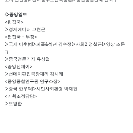
◇중앙일보
<편집국>
▷경제에디터 고현곤
<편집국 – 부장>
▷국제 이훈범▷피플&섹션 김수정▷사회2 정철근▷영상 조문
규
▷중국전문기자 유상철
<중앙선데이>
▷선데이편집국장대리 김시래
<중앙종합연구원 연구소장>
▷중국 한우덕▷시민사회환경 박재현
<기획조정담당>
▷오영환