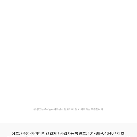
본 광고는 Google 애드센스 광고이며, 본 사이트와는 무관합니다.
상호: (주)아자미디어앤컬처 /
사업자등록번호: 101-86-64640
/ 제호: