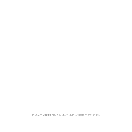
본 광고는 Google 애드센스 광고이며, 본 사이트와는 무관합니다.