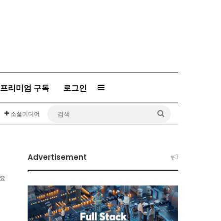
프리미엄 구독
로그인
Sidebar
검
소셜미디어
색
Advertisement
소요