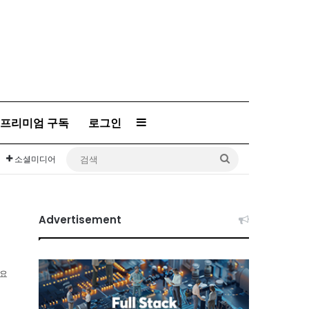
프리미엄 구독
로그인
Sidebar
검
소셜미디어
색
Advertisement
소요