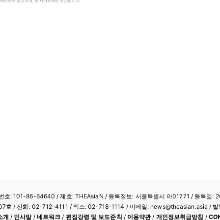
le 애드센스 광고이며, 본 사이트와는 무관합니다.
: 101-86-64640
/ 제호: THEAsiaN / 등록정보: 서울특별시 아01771 / 등록일: 20
/ 전화: 02-712-4111 /
팩스: 02-718-1114
/ 이메일: news@theasian.asi
소개
/
인사말
/
네트워크
/
편집강령 및 보도준칙
/
이용약관
/
개인정보취급방침
/
CO