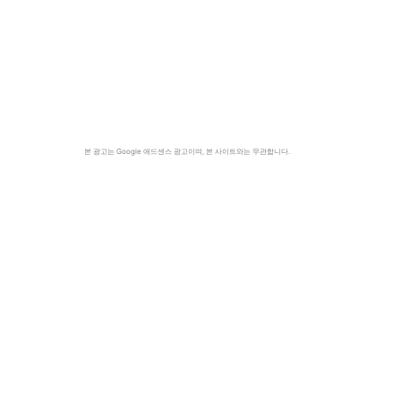
본 광고는 Google 애드센스 광고이며, 본 사이트와는 무관합니다.