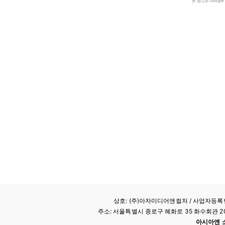
본 광고는 Goog
상호: (주)아자미디어앤컬처 /
사업자등록번호
주소: 서울특별시 종로구 혜화로 35 화수회관 207호 
아시아엔 