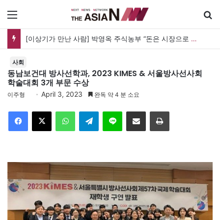
메뉴
[이상기가 만난 사람] 박영옥 주식농부 “돈은 시장으로 갔지만, 투자는 사라지고 거래만 남았다”
사회
동남보건대 방사선학과, 2023 KIMES & 서울방사선사회
학술대회 3개 부문 수상
April 3, 2023
이주형
완독 약 4 분 소요
Facebook
X
WhatsApp
Telegram
Line
이메일
인쇄