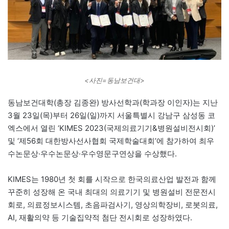
<사진=동남보건대>
동남보건대학(총장 김종완) 방사선학과(학과장 이인자)는 지난
3월 23일(목)부터 26일(일)까지 서울특별시 강남구 삼성동 코
엑스에서 열린 ‘KIMES 2023(국제의료기기&병원설비전시회)’
및 ‘제56회 대한방사선사협회 국제학술대회’에 참가하여 최우
수논문상·우수논문상·우수영문구연상을 수상했다.
KIMES는 1980년 첫 회를 시작으로 한국의료산업 발전과 함께
꾸준히 성장해 온 국내 최대의 의료기기 및 병원설비 전문전시
회로, 의료정보시스템, 초음파검사기, 영상의학장비, 로봇의료,
AI, 재활의약 등 기술집약적 첨단 전시회로 성장하였다.