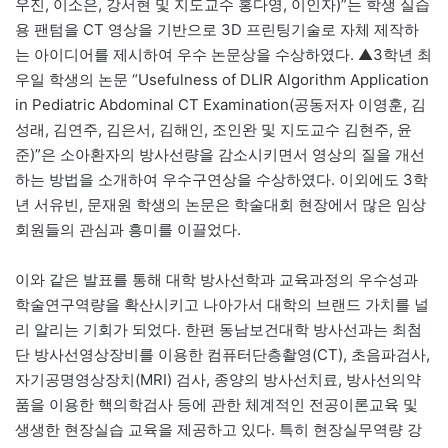
우진, 이소은, 강서현 및 지도교수 홍다영, 이인자)”는 학생 실습
용 팬텀을 CT 영상을 기반으로 3D 프린팅기술로 자체 제작하
는 아이디어를 제시하여 우수 논문상을 수상하였다. ▲3학년 최
우일 학생의 논문 “Usefulness of DLIR Algorithm Application
in Pediatric Abdominal CT Examination(공동저자 이영훈, 김
성래, 김연주, 김은서, 김해인, 조인완 및 지도교수 김현주, 윤
준)”은 소아환자의 방사선량을 감소시키면서 영상의 질을 개선
하는 방법을 소개하여 우수구연상을 수상하였다. 이외에도 3학
년 서유빈, 문재원 학생의 논문은 학술대회 현장에서 많은 임상
회원들의 관심과 흥미를 이끌었다.
이와 같은 발표를 통해 대학 방사선학과 교육과정의 우수성과
학술연구역량을 확산시키고 나아가서 대학의 브랜드 가치를 널
리 알리는 기회가 되었다. 한편 동남보건대학 방사선과는 최첨
단 방사선영상장비를 이용한 컴퓨터단층촬영(CT), 초음파검사,
자기공명영상장치(MRI) 검사, 종양의 방사선치료, 방사선의약
품을 이용한 핵의학검사 등에 관한 체계적인 전공이론교육 및
생생한 현장실습 교육을 제공하고 있다. 특히 현장실무역량 강