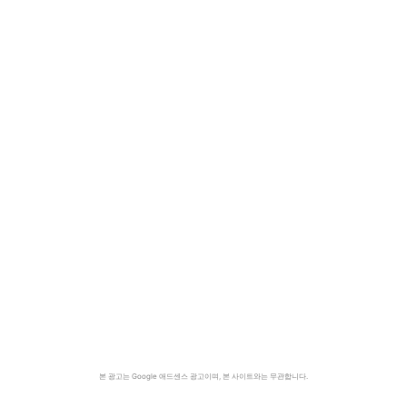
본 광고는 Google 애드센스 광고이며, 본 사이트와는 무관합니다.