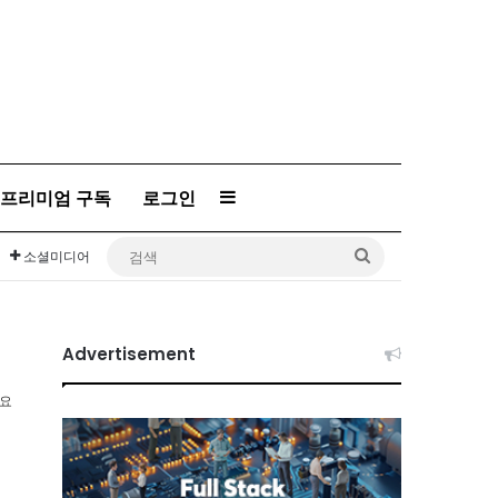
프리미엄 구독
로그인
Sidebar
검
소셜미디어
색
Advertisement
소요