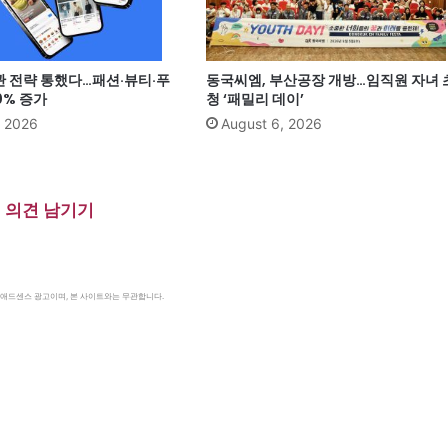
관 전략 통했다…패션·뷰티·푸
동국씨엠, 부산공장 개방…임직원 자녀 
0% 증가
청 ‘패밀리 데이’
, 2026
August 6, 2026
의견 남기기
le 애드센스 광고이며, 본 사이트와는 무관합니다.