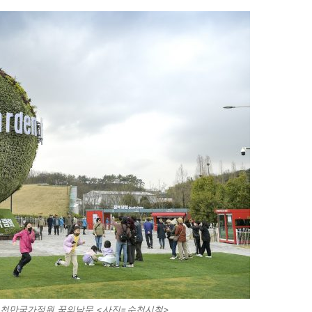
순천만국가정원 꿈의남문 <사진=순천시청>