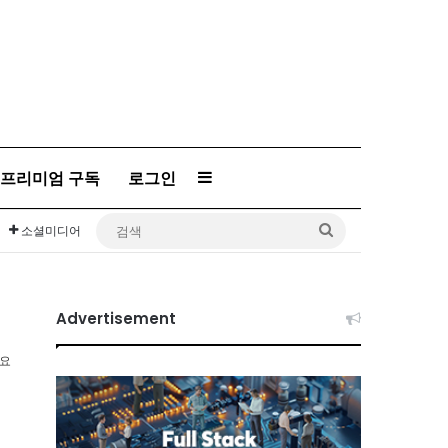
프리미엄 구독
로그인
Sidebar
검
소셜미디어
색
Advertisement
소요